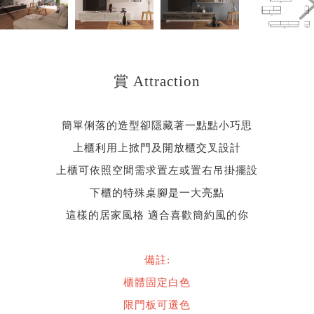
賞 Attraction
簡單俐落的造型卻隱藏著一點點小巧思
上櫃利用上掀門及開放櫃交叉設計
上櫃可依照空間需求置左或置右吊掛擺設
下櫃的特殊桌腳是一大亮點
這樣的居家風格 適合喜歡簡約風的你
備註:
櫃體固定白色
限門板可選色